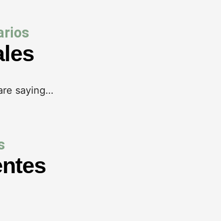
rios
ales
are saying…
s
entes