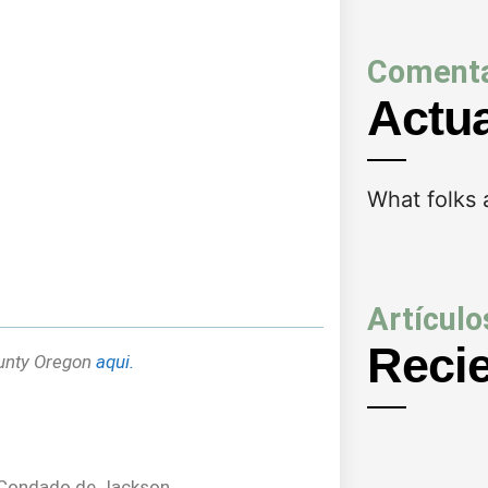
Comenta
Actu
What folks 
Artículo
Reci
ounty Oregon
aqui.
l Condado de Jackson