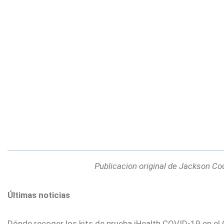
Publicacion original de Jackson C
Últimas noticias
Dónde recoger los kits de prueba iHealth COVID-19 en e