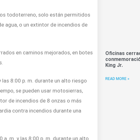
los todoterreno, solo están permitidos
de agua, o un extintor de incendios de
cerrados en caminos mejorados, en botes
Oficinas cerra
conmemoración
s.
King Jr.
READ MORE »
 las 8:00 p. m. durante un alto riesgo
tiempo, se pueden usar motosierras,
intor de incendios de 8 onzas o más
uardia contra incendios durante una
 a. m. y las 8:00 p. m. durante un alto