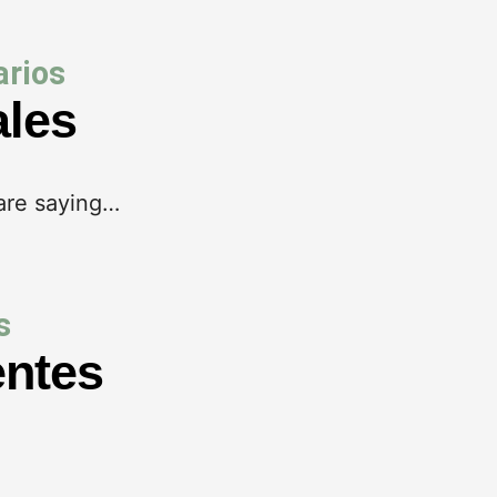
rios
ales
are saying…
s
entes