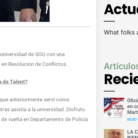
Actu
What folks 
a universidad de SOU con una
 en Resolución de Conflictos.
Artículo
Reci
a de Talent?
orque anteriormente serví como
Ofic
en c
ras asistía a la universidad. Disfruto
Mart
ar de vuelta en Departamento de Policía
READ 
LA C
BIE