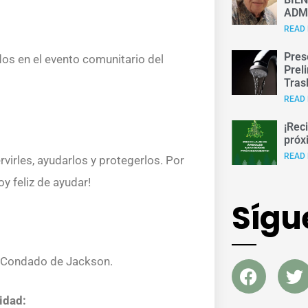
ADM
READ 
Pres
os en el evento comunitario del
Prel
Tras
READ 
¡Rec
próx
READ 
virles, ayudarlos y protegerlos. Por
y feliz de ayudar!
Sígu
el Condado de Jackson.
idad: