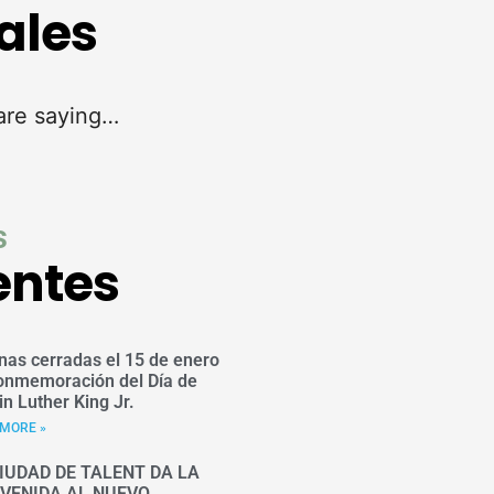
ales
are saying…
s
entes
inas cerradas el 15 de enero
onmemoración del Día de
in Luther King Jr.
MORE »
IUDAD DE TALENT DA LA
NVENIDA AL NUEVO