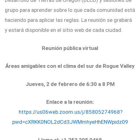
Desarrollo de Tierras de Oregon (DLCD) y sesiones de
grupo para aprender sobre lo que cada comunidad está
haciendo para aplicar las reglas. La reunión se grabará
y estará disponible en el sitio web de cada ciudad.
Reunión pública virtual
Áreas amigables con el clima del sur de Rogue Valley
Jueves, 2 de febrero de 6:30 a 8 PM
Enlace a la reunión:
https://us06web.zoom.us/j/85805274968?
pwd=cXRKK0NOL2dCd3JWMmhyeHhENWpidz09
Llame al: +1 253 205 0468